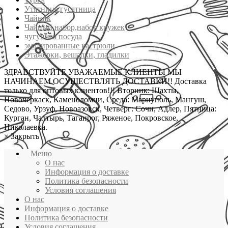
Утятница,гусятница
Чайник
Чайный набор,набор кружек
чугунная посуда
эмалированные кастрюли
Этажерки, вешалки, гладилки
ЗДРАВСТВУЙТЕ УВАЖАЕМЫЕ КЛИЕНТЫ МЫ
НАЧИНАЕМ ОСУЩЕСТВЛЯТЬ ДОСТАВКИ!! Доставка
только для оптовых клиентов!!! Вторник: Шахты,
Новочеркаск, Каменоломни, Среда: Мариуполь, Мангуш,
Седово, Урзуф, Новоазовск, Четверг: Сочи, Адлер, Пятница:
Курган, Чалтырь, Таганрог, Ряженое, Покровское,
Николаевка.
×
Закрыть
Меню
О нас
Информация о доставке
Политика безопасности
Условия соглашения
О нас
Информация о доставке
Политика безопасности
Условия соглашения