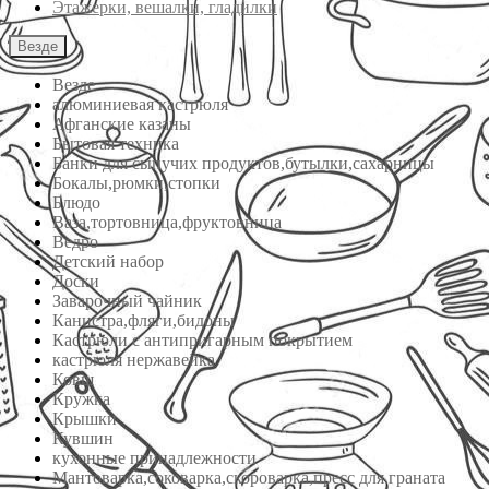
Этажерки, вешалки, гладилки
Везде
Везде
алюминиевая кастрюля
Афганские казаны
Бытовая техника
Банки для сыпучих продуктов,бутылки,сахарницы
Бокалы,рюмки,стопки
Блюдо
Ваза,тортовница,фруктовница
Ведро
Детский набор
Доски
Заварочный чайник
Канистра,фляги,бидоны
Кастрюли с антипригарным покрытием
кастрюля нержавейка
Ковш
Кружка
Крышки
Кувшин
кухонные принадлежности
Мантоварка,соковарка,скороварка,пресс для граната