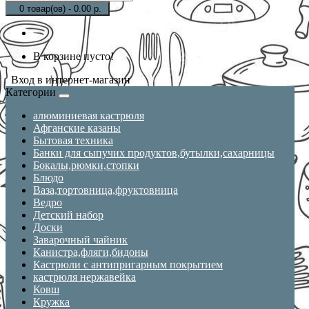
0 товар(ов) - 0.00 р.
В корзине пусто!
Вход в интернет-магазин
Категории
алюминиевая кастрюля
Афганские казаны
Бытовая техника
Банки для сыпучих продуктов,бутылки,сахарницы
Бокалы,рюмки,стопки
Блюдо
Ваза,тортовница,фруктовница
Ведро
Детский набор
Доски
Заварочный чайник
Канистра,фляги,бидоны
Кастрюли с антипригарным покрытием
кастрюля нержавейка
Ковш
Кружка