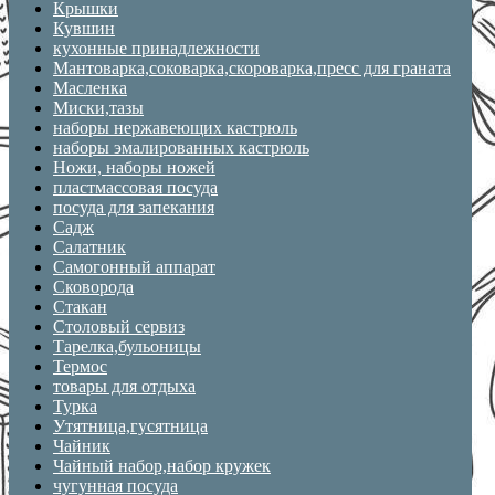
Крышки
Кувшин
кухонные принадлежности
Мантоварка,соковарка,скороварка,пресс для граната
Масленка
Миски,тазы
наборы нержавеющих кастрюль
наборы эмалированных кастрюль
Ножи, наборы ножей
пластмассовая посуда
посуда для запекания
Садж
Салатник
Самогонный аппарат
Сковорода
Стакан
Столовый сервиз
Тарелка,бульоницы
Термос
товары для отдыха
Турка
Утятница,гусятница
Чайник
Чайный набор,набор кружек
чугунная посуда