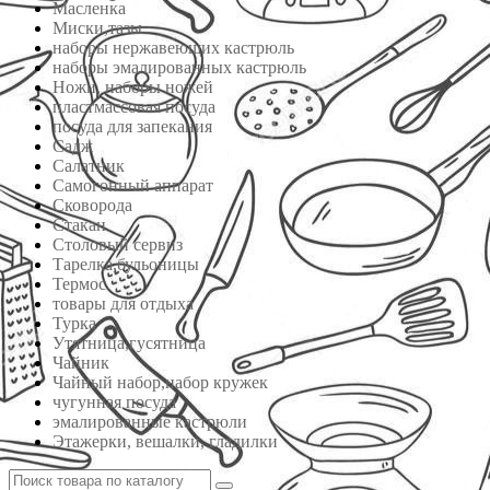
Масленка
Миски,тазы
наборы нержавеющих кастрюль
наборы эмалированных кастрюль
Ножи, наборы ножей
пластмассовая посуда
посуда для запекания
Садж
Салатник
Самогонный аппарат
Сковорода
Стакан
Столовый сервиз
Тарелка,бульоницы
Термос
товары для отдыха
Турка
Утятница,гусятница
Чайник
Чайный набор,набор кружек
чугунная посуда
эмалированные кастрюли
Этажерки, вешалки, гладилки