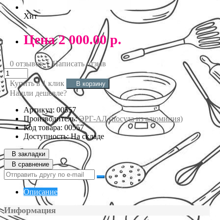
Хит
Цена
2 000.00 р.
0 отзывов
|
Написать отзыв
Купить в 1 клик
В корзину
Нашли дешевле?
Артикул: 00557
Производитель:
ЭРГ-АЛ (посуда из алюминия)
Код товара: 00557
Доступность: На складе
В закладки
В сравнение
Описание
Информация