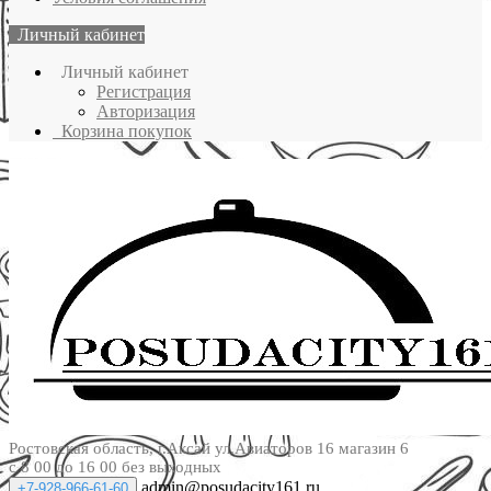
Личный кабинет
Личный кабинет
Регистрация
Авторизация
Корзина покупок
Ростовская область, г.Аксай ул.Авиаторов 16 магазин 6
с 8 00 до 16 00 без выходных
admin@posudacity161.ru
+7-928-966-61-60