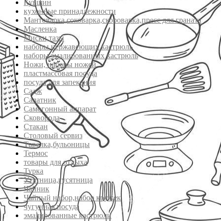
Кувшин
кухонные принадлежности
Мантоварка,соковарка,скороварка,пресс для граната
Масленка
Миски,тазы
наборы нержавеющих кастрюль
наборы эмалированных кастрюль
Ножи, наборы ножей
пластмассовая посуда
посуда для запекания
Садж
Салатник
Самогонный аппарат
Сковорода
Стакан
Столовый сервиз
Тарелка,бульоницы
Термос
товары для отдыха
Турка
Утятница,гусятница
Чайник
Чайный набор,набор кружек
чугунная посуда
эмалированные кастрюли