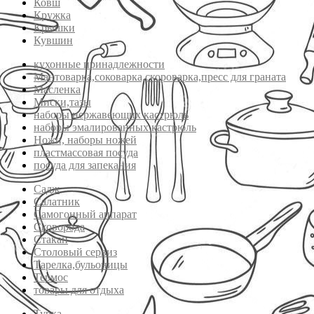
Ковш
Кружка
Крышки
Кувшин
кухонные принадлежности
Мантоварка,соковарка,скороварка,пресс для граната
Масленка
Миски,тазы
наборы нержавеющих кастрюль
наборы эмалированных кастрюль
Ножи, наборы ножей
пластмассовая посуда
посуда для запекания
Садж
Салатник
Самогонный аппарат
Сковорода
Стакан
Столовый сервиз
Тарелка,бульоницы
Термос
товары для отдыха
Турка