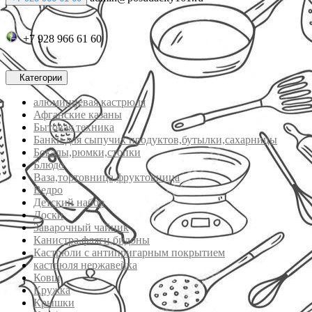
+7 928 966 61 60
Категории
алюминиевая кастрюля
Афганские казаны
Бытовая техника
Банки для сыпучих продуктов,бутылки,сахарницы
Бокалы,рюмки,стопки
Блюдо
Ваза,тортовница,фруктовница
Ведро
Детский набор
Доски
Заварочный чайник
Канистра,фляги,бидоны
Кастрюли с антипригарным покрытием
кастрюля нержавейка
Ковш
Кружка
Крышки