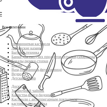
Все категории
алюминиевая кастрюля
Афганские казаны
Бытовая техника
Банки для сыпучих продуктов,бутылки,сахарницы
Бокалы,рюмки,стопки
Блюдо
Ваза,тортовница,фруктовница
Ведро
Детский набор
Доски
Заварочный чайник
Канистра,фляги,бидоны
Кастрюли с антипригарным покрытием
кастрюля нержавейка