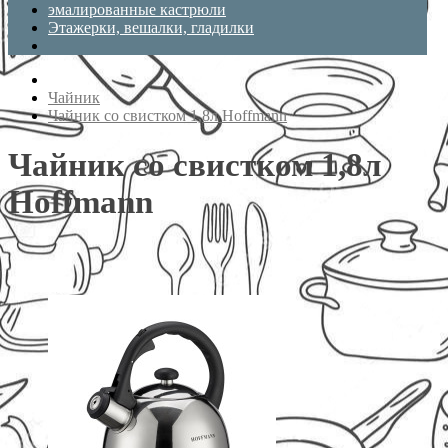
эмалированные кастрюли
Этажерки, вешалки, гладилки
Чайник
Чайник со свистком 1,8л Hoffmann
Чайник со свистком 1,8л
Hoffmann