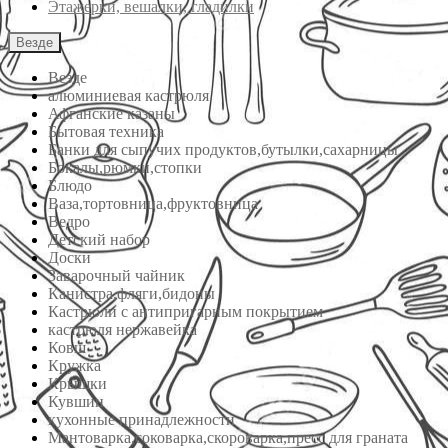
Этажерки, вешалки, гладилки
Везде
Везде
алюминиевая кастрюля
Афганские казаны
Бытовая техника
Банки для сыпучих продуктов,бутылки,сахарницы
Бокалы,рюмки,стопки
Блюдо
Ваза,тортовница,фруктовница
Ведро
Детский набор
Доски
Заварочный чайник
Канистра,фляги,бидоны
Кастрюли с антипригарным покрытием
кастрюля нержавейка
Ковш
Кружка
Крышки
Кувшин
кухонные принадлежности
Мантоварка,соковарка,скороварка,пресс для граната