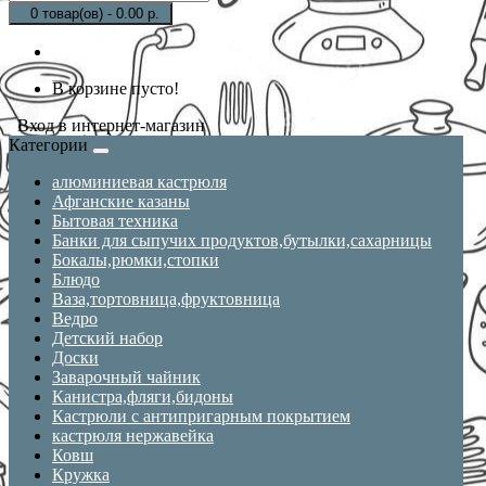
0 товар(ов) - 0.00 р.
В корзине пусто!
Вход в интернет-магазин
Категории
алюминиевая кастрюля
Афганские казаны
Бытовая техника
Банки для сыпучих продуктов,бутылки,сахарницы
Бокалы,рюмки,стопки
Блюдо
Ваза,тортовница,фруктовница
Ведро
Детский набор
Доски
Заварочный чайник
Канистра,фляги,бидоны
Кастрюли с антипригарным покрытием
кастрюля нержавейка
Ковш
Кружка