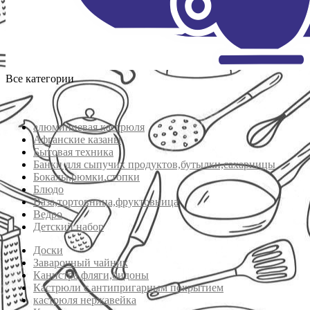
Все категории
алюминиевая кастрюля
Афганские казаны
Бытовая техника
Банки для сыпучих продуктов,бутылки,сахарницы
Бокалы,рюмки,стопки
Блюдо
Ваза,тортовница,фруктовница
Ведро
Детский набор
Доски
Заварочный чайник
Канистра,фляги,бидоны
Кастрюли с антипригарным покрытием
кастрюля нержавейка