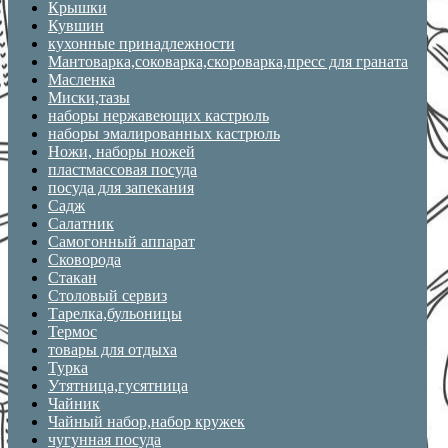
Крышки
Кувшин
кухонные принадлежности
Мантоварка,соковарка,скороварка,пресс для граната
Масленка
Миски,тазы
наборы нержавеющих кастрюль
наборы эмалированных кастрюль
Ножи, наборы ножей
пластмассовая посуда
посуда для запекания
Садж
Салатник
Самогонный аппарат
Сковорода
Стакан
Столовый сервиз
Тарелка,бульоницы
Термос
товары для отдыха
Турка
Утятница,гусятница
Чайник
Чайный набор,набор кружек
чугунная посуда