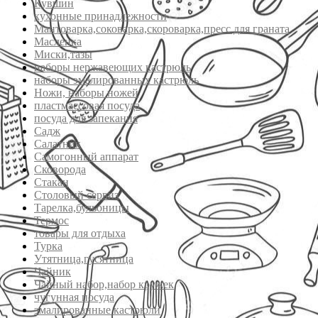
Кувшин
кухонные принадлежности
Мантоварка,соковарка,скороварка,пресс для граната
Масленка
Миски,тазы
наборы нержавеющих кастрюль
наборы эмалированных кастрюль
Ножи, наборы ножей
пластмассовая посуда
посуда для запекания
Садж
Салатник
Самогонный аппарат
Сковорода
Стакан
Столовый сервиз
Тарелка,бульоницы
Термос
товары для отдыха
Турка
Утятница,гусятница
Чайник
Чайный набор,набор кружек
чугунная посуда
эмалированные кастрюли