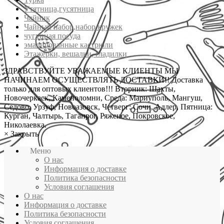
Утятница,гусятница
Чайник
Чайный набор,набор кружек
чугунная посуда
эмалированные кастрюли
Этажерки, вешалки, гладилки
ЗДРАВСТВУЙТЕ УВАЖАЕМЫЕ КЛИЕНТЫ МЫ
НАЧИНАЕМ ОСУЩЕСТВЛЯТЬ ДОСТАВКИ!! Доставка
только для оптовых клиентов!!! Вторник: Шахты,
Новочеркаск, Каменоломни, Среда: Мариуполь, Мангуш,
Седово, Урзуф, Новоазовск, Четверг: Сочи, Адлер, Пятница:
Курган, Чалтырь, Таганрог, Ряженое, Покровское,
Николаевка.
×
Закрыть
Меню
О нас
Информация о доставке
Политика безопасности
Условия соглашения
О нас
Информация о доставке
Политика безопасности
Условия соглашения