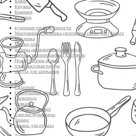
Ковш
Кружка
Крышки
Кувшин
кухонные принадлежности
Мантоварка,соковарка,скороварка,пресс для граната
Масленка
Миски,тазы
наборы нержавеющих кастрюль
наборы эмалированных кастрюль
Ножи, наборы ножей
пластмассовая посуда
посуда для запекания
Садж
Салатник
Самогонный аппарат
Сковорода
Стакан
Столовый сервиз
Тарелка,бульоницы
Термос
товары для отдыха
Турка