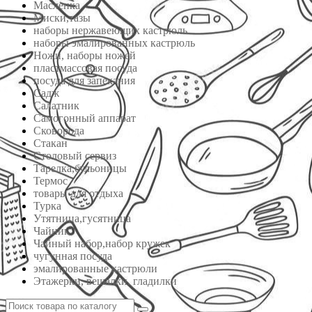
Масленка
Миски,тазы
наборы нержавеющих кастрюль
наборы эмалированных кастрюль
Ножи, наборы ножей
пластмассовая посуда
посуда для запекания
Садж
Салатник
Самогонный аппарат
Сковорода
Стакан
Столовый сервиз
Тарелка,бульоницы
Термос
товары для отдыха
Турка
Утятница,гусятница
Чайник
Чайный набор,набор кружек
чугунная посуда
эмалированные кастрюли
Этажерки, вешалки, гладилки