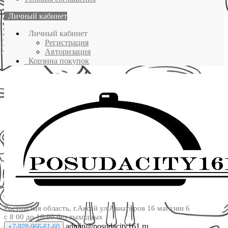
Личный кабинет
Личный кабинет
Регистрация
Авторизация
Корзина покупок
Ростовская область, г.Аксай ул.Авиаторов 16 магазин 6
с 8 00 до 16 00 без выходных
admin@posudacity161.ru
+7-928-966-61-60