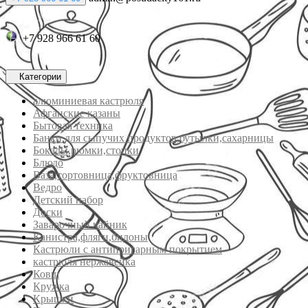
+7 928 966 61 60
Категории
алюминиевая кастрюля
Афганские казаны
Бытовая техника
Банки для сыпучих продуктов,бутылки,сахарницы
Бокалы,рюмки,стопки
Блюдо
Ваза,тортовница,фруктовница
Ведро
Детский набор
Доски
Заварочный чайник
Канистра,фляги,бидоны
Кастрюли с антипригарным покрытием
кастрюля нержавейка
Ковш
Кружка
Крышки