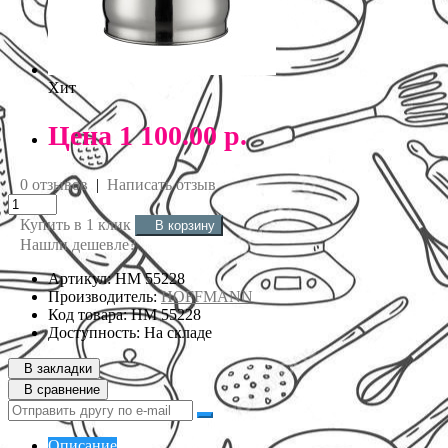
Хит
Цена
1 100.00 р.
0 отзывов
|
Написать отзыв
Купить в 1 клик
В корзину
Нашли дешевле?
Артикул: НМ 55228
Производитель:
HOFFMANN
Код товара: НМ 55228
Доступность: На складе
В закладки
В сравнение
Описание