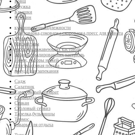
Ковш
Кружка
Крышки
Кувшин
кухонные принадлежности
Мантоварка,соковарка,скороварка,пресс для граната
Масленка
Миски,тазы
наборы нержавеющих кастрюль
наборы эмалированных кастрюль
Ножи, наборы ножей
пластмассовая посуда
посуда для запекания
Садж
Салатник
Самогонный аппарат
Сковорода
Стакан
Столовый сервиз
Тарелка,бульоницы
Термос
товары для отдыха
Турка