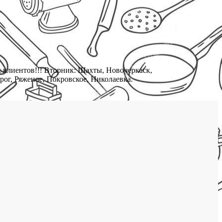
тов!!! Вторник: Шахты, Новочеркаск,
рог, Ряженое, Покровское, Николаевка.