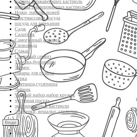
наборы нержавеющих кастрюль
наборы эмалированных кастрюль
Ножи, наборы ножей
пластмассовая посуда
посуда для запекания
Садж
Салатник
Самогонный аппарат
Сковорода
Стакан
Столовый сервиз
Тарелка,бульоницы
Термос
товары для отдыха
Турка
Утятница,гусятница
Чайник
Чайный набор,набор кружек
чугунная посуда
эмалированные кастрюли
Этажерки, вешалки, гладилки
Везде
Везде