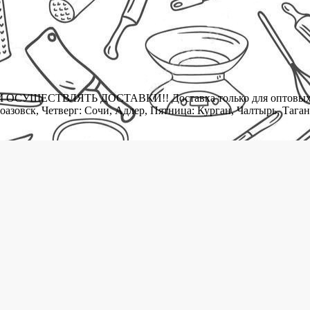
ТВЛЯТЬ ДОСТАВКИ!! Доставка только для оптовых клиен
зовск, Четверг: Сочи, Адлер, Пятница: Курган, Чалтырь, Таган