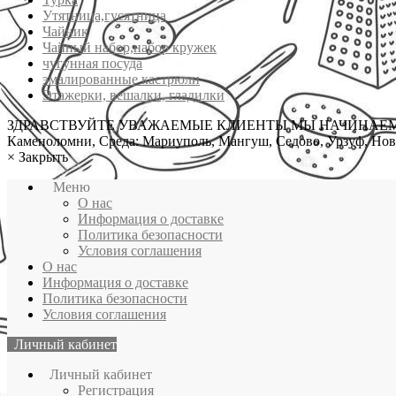
Утятница,гусятница
Чайник
Чайный набор,набор кружек
чугунная посуда
эмалированные кастрюли
Этажерки, вешалки, гладилки
ЗДРАВСТВУЙТЕ УВАЖАЕМЫЕ КЛИЕНТЫ МЫ НАЧИНАЕМ ОСУЩЕС
Каменоломни, Среда: Мариуполь, Мангуш, Седово, Урзуф, Новоа
×
Закрыть
Меню
О нас
Информация о доставке
Политика безопасности
Условия соглашения
О нас
Информация о доставке
Политика безопасности
Условия соглашения
Личный кабинет
Личный кабинет
Регистрация