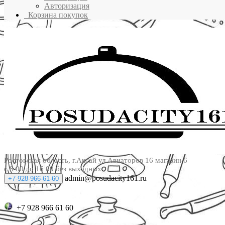
Авторизация
Корзина покупок
Ростовская область, г.Аксай ул.Авиаторов 16 магазин 6
с 8 00 до 16 00 без выходных
admin@posudacity161.ru
+7-928-966-61-60
+7 928 966 61 60