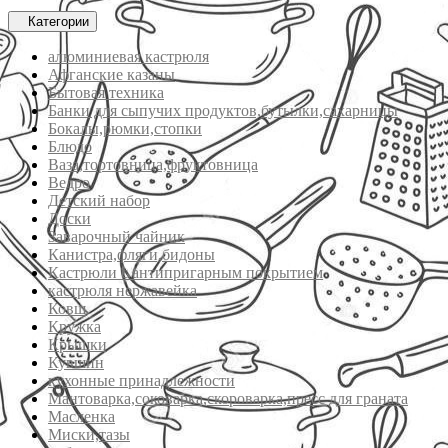
Категории
алюминиевая кастрюля
Афганские казаны
Бытовая техника
Банки для сыпучих продуктов,бутылки,сахарницы
Бокалы,рюмки,стопки
Блюдо
Ваза,тортовница,фруктовница
Ведро
Детский набор
Доски
Заварочный чайник
Канистра,фляги,бидоны
Кастрюли с антипригарным покрытием
кастрюля нержавейка
Ковш
Кружка
Крышки
Кувшин
кухонные принадлежности
Мантоварка,соковарка,скороварка,пресс для граната
Масленка
Миски,тазы