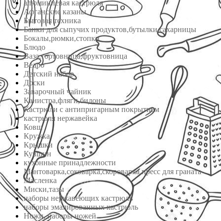
алюминиевая кастрюля
Афганские казаны
Бытовая техника
Банки для сыпучих продуктов,бутылки,сахарницы
Бокалы,рюмки,стопки
Блюдо
Ваза,тортовница,фруктовница
Ведро
Детский набор
Доски
Заварочный чайник
Канистра,фляги,бидоны
Кастрюли с антипригарным покрытием
кастрюля нержавейка
Ковш
Кружка
Крышки
Кувшин
кухонные принадлежности
Мантоварка,соковарка,скороварка,пресс для граната
Масленка
Миски,тазы
наборы нержавеющих кастрюль
наборы эмалированных кастрюль
Ножи, наборы ножей