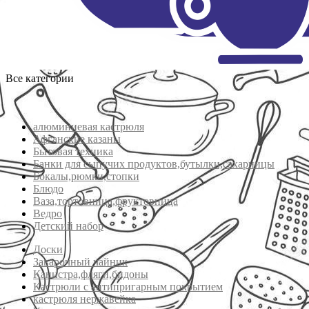
Все категории
алюминиевая кастрюля
Афганские казаны
Бытовая техника
Банки для сыпучих продуктов,бутылки,сахарницы
Бокалы,рюмки,стопки
Блюдо
Ваза,тортовница,фруктовница
Ведро
Детский набор
Доски
Заварочный чайник
Канистра,фляги,бидоны
Кастрюли с антипригарным покрытием
кастрюля нержавейка