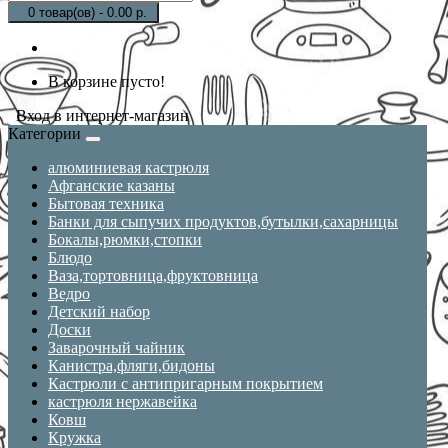
0 товар(ов) - 0.00 р.
В корзине пусто!
Вход в интернет-магазин
Категории
алюминиевая кастрюля
Афганские казаны
Бытовая техника
Банки для сыпучих продуктов,бутылки,сахарницы
Бокалы,рюмки,стопки
Блюдо
Ваза,тортовница,фруктовница
Ведро
Детский набор
Доски
Заварочный чайник
Канистра,фляги,бидоны
Кастрюли с антипригарным покрытием
кастрюля нержавейка
Ковш
Кружка