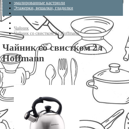
эмалированные кастрюли
Этажерки, вешалки, гладилки
Чайник
Чайник со свистком 2л Hoffmann
Чайник со свистком 2л
Hoffmann