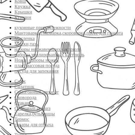
Ковш
Кружка
Крышки
Кувшин
кухонные принадлежности
Мантоварка,соковарка,скороварка,пресс для граната
Масленка
Миски,тазы
наборы нержавеющих кастрюль
наборы эмалированных кастрюль
Ножи, наборы ножей
пластмассовая посуда
посуда для запекания
Садж
Салатник
Самогонный аппарат
Сковорода
Стакан
Столовый сервиз
Тарелка,бульоницы
Термос
товары для отдыха
Турка