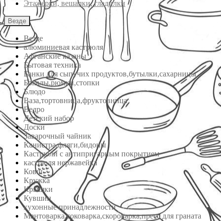
Этажерки, вешалки, гладилки
Везде
Везде
алюминиевая кастрюля
Афганские казаны
Бытовая техника
Банки для сыпучих продуктов,бутылки,сахарницы
Бокалы,рюмки,стопки
Блюдо
Ваза,тортовница,фруктовница
Ведро
Детский набор
Доски
Заварочный чайник
Канистра,фляги,бидоны
Кастрюли с антипригарным покрытием
кастрюля нержавейка
Ковш
Кружка
Крышки
Кувшин
кухонные принадлежности
Мантоварка,соковарка,скороварка,пресс для граната