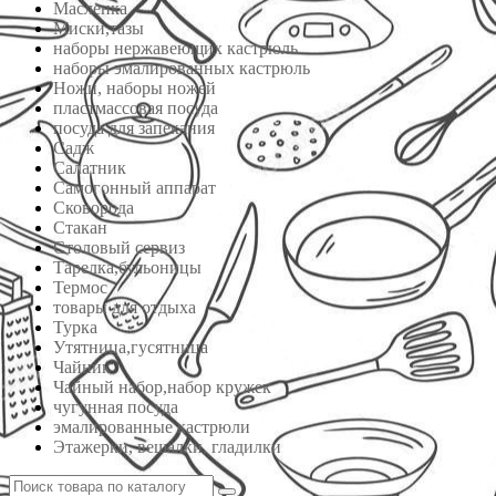
Масленка
Миски,тазы
наборы нержавеющих кастрюль
наборы эмалированных кастрюль
Ножи, наборы ножей
пластмассовая посуда
посуда для запекания
Садж
Салатник
Самогонный аппарат
Сковорода
Стакан
Столовый сервиз
Тарелка,бульоницы
Термос
товары для отдыха
Турка
Утятница,гусятница
Чайник
Чайный набор,набор кружек
чугунная посуда
эмалированные кастрюли
Этажерки, вешалки, гладилки