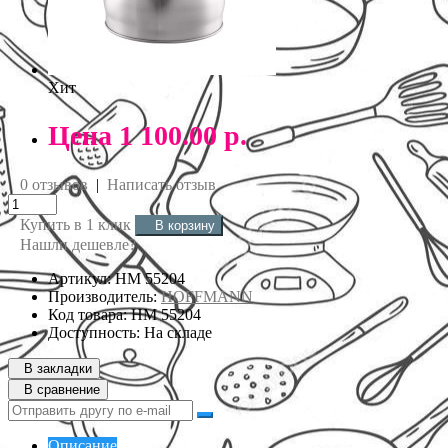
Хит
Цена
1 100.00 р.
0 отзывов
|
Написать отзыв
Купить в 1 клик
В корзину
Нашли дешевле?
Артикул: НМ 55204
Производитель:
HOFFMANN
Код товара: НМ 55204
Доступность: На складе
В закладки
В сравнение
Описание