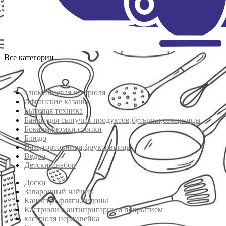
Все категории
алюминиевая кастрюля
Афганские казаны
Бытовая техника
Банки для сыпучих продуктов,бутылки,сахарницы
Бокалы,рюмки,стопки
Блюдо
Ваза,тортовница,фруктовница
Ведро
Детский набор
Доски
Заварочный чайник
Канистра,фляги,бидоны
Кастрюли с антипригарным покрытием
кастрюля нержавейка