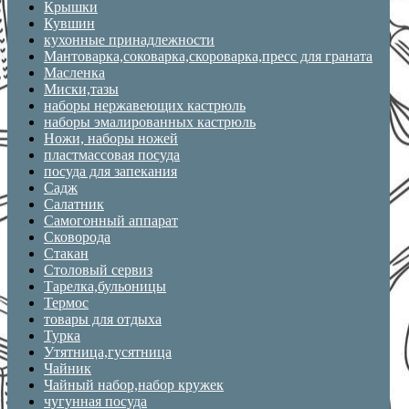
Крышки
Кувшин
кухонные принадлежности
Мантоварка,соковарка,скороварка,пресс для граната
Масленка
Миски,тазы
наборы нержавеющих кастрюль
наборы эмалированных кастрюль
Ножи, наборы ножей
пластмассовая посуда
посуда для запекания
Садж
Салатник
Самогонный аппарат
Сковорода
Стакан
Столовый сервиз
Тарелка,бульоницы
Термос
товары для отдыха
Турка
Утятница,гусятница
Чайник
Чайный набор,набор кружек
чугунная посуда