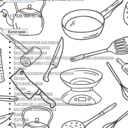
+7 928 966 61 60
Категории
алюминиевая кастрюля
Афганские казаны
Бытовая техника
Банки для сыпучих продуктов,бутылки,сахарницы
Бокалы,рюмки,стопки
Блюдо
Ваза,тортовница,фруктовница
Ведро
Детский набор
Доски
Заварочный чайник
Канистра,фляги,бидоны
Кастрюли с антипригарным покрытием
кастрюля нержавейка
Ковш
Кружка
Крышки