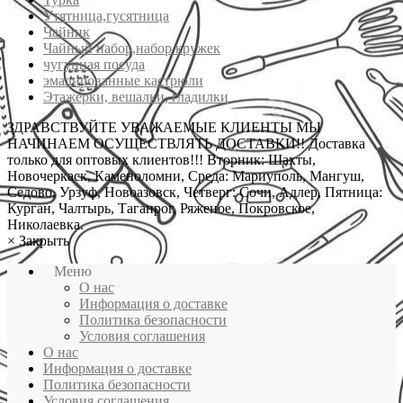
Утятница,гусятница
Чайник
Чайный набор,набор кружек
чугунная посуда
эмалированные кастрюли
Этажерки, вешалки, гладилки
ЗДРАВСТВУЙТЕ УВАЖАЕМЫЕ КЛИЕНТЫ МЫ
НАЧИНАЕМ ОСУЩЕСТВЛЯТЬ ДОСТАВКИ!! Доставка
только для оптовых клиентов!!! Вторник: Шахты,
Новочеркаск, Каменоломни, Среда: Мариуполь, Мангуш,
Седово, Урзуф, Новоазовск, Четверг: Сочи, Адлер, Пятница:
Курган, Чалтырь, Таганрог, Ряженое, Покровское,
Николаевка.
×
Закрыть
Меню
О нас
Информация о доставке
Политика безопасности
Условия соглашения
О нас
Информация о доставке
Политика безопасности
Условия соглашения