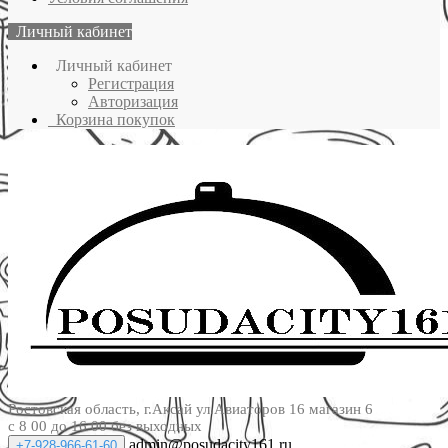
Личный кабинет
Личный кабинет
Регистрация
Авторизация
Корзина покупок
Ростовская область, г.Аксай ул.Авиаторов 16 магазин 6
с 8 00 до 16 00 без выходных
admin@posudacity161.ru
+7-928-966-61-60