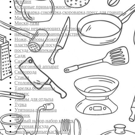
Кувшин
кухонные принадлежности
Мантоварка,соковарка,скороварка,пресс для граната
Масленка
Миски,тазы
наборы нержавеющих кастрюль
наборы эмалированных кастрюль
Ножи, наборы ножей
пластмассовая посуда
посуда для запекания
Садж
Салатник
Самогонный аппарат
Сковорода
Стакан
Столовый сервиз
Тарелка,бульоницы
Термос
товары для отдыха
Турка
Утятница,гусятница
Чайник
Чайный набор,набор кружек
чугунная посуда
эмалированные кастрюли