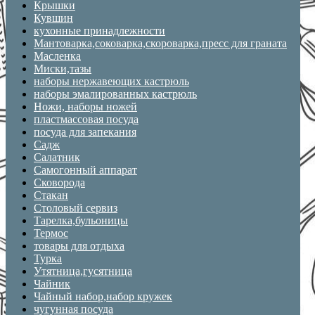
Крышки
Кувшин
кухонные принадлежности
Мантоварка,соковарка,скороварка,пресс для граната
Масленка
Миски,тазы
наборы нержавеющих кастрюль
наборы эмалированных кастрюль
Ножи, наборы ножей
пластмассовая посуда
посуда для запекания
Садж
Салатник
Самогонный аппарат
Сковорода
Стакан
Столовый сервиз
Тарелка,бульоницы
Термос
товары для отдыха
Турка
Утятница,гусятница
Чайник
Чайный набор,набор кружек
чугунная посуда