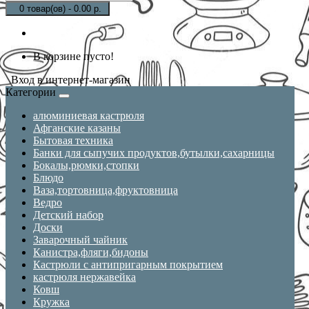
0 товар(ов) - 0.00 р.
В корзине пусто!
Вход в интернет-магазин
Категории
алюминиевая кастрюля
Афганские казаны
Бытовая техника
Банки для сыпучих продуктов,бутылки,сахарницы
Бокалы,рюмки,стопки
Блюдо
Ваза,тортовница,фруктовница
Ведро
Детский набор
Доски
Заварочный чайник
Канистра,фляги,бидоны
Кастрюли с антипригарным покрытием
кастрюля нержавейка
Ковш
Кружка