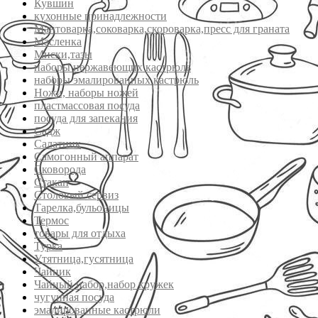
Кувшин
кухонные принадлежности
Мантоварка,соковарка,скороварка,пресс для граната
Масленка
Миски,тазы
наборы нержавеющих кастрюль
наборы эмалированных кастрюль
Ножи, наборы ножей
пластмассовая посуда
посуда для запекания
Садж
Салатник
Самогонный аппарат
Сковорода
Стакан
Столовый сервиз
Тарелка,бульоницы
Термос
товары для отдыха
Турка
Утятница,гусятница
Чайник
Чайный набор,набор кружек
чугунная посуда
эмалированные кастрюли