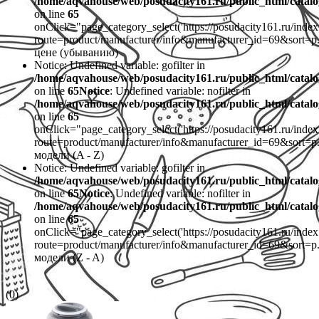
/home/aqvahouse/web/posudacity161.ru/public_html/catalo
on line
65
onClick="page_category_select('https://posudacity161.ru/inde
route=product/manufacturer/info&manufacturer_id=69&sort=
цене (убыванию)
Notice: Undefined variable: gofilter in
/home/aqvahouse/web/posudacity161.ru/public_html/catalo
on line
65
Notice
: Undefined variable: nofilter in
/home/aqvahouse/web/posudacity161.ru/public_html/catalo
on line
65
onClick="page_category_select('https://posudacity161.ru/inde
route=product/manufacturer/info&manufacturer_id=69&sort
модели (A - Z)
Notice: Undefined variable: gofilter in
/home/aqvahouse/web/posudacity161.ru/public_html/catalo
on line
65
Notice
: Undefined variable: nofilter in
/home/aqvahouse/web/posudacity161.ru/public_html/catalo
on line
65
onClick="page_category_select('https://posudacity161.ru/inde
route=product/manufacturer/info&manufacturer_id=69&sort
модели (Z - A)
(0)