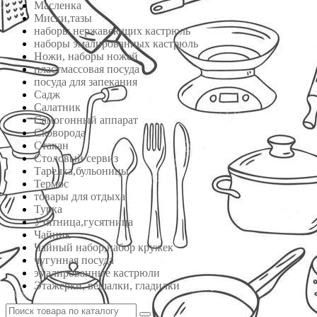
Масленка
Миски,тазы
наборы нержавеющих кастрюль
наборы эмалированных кастрюль
Ножи, наборы ножей
пластмассовая посуда
посуда для запекания
Садж
Салатник
Самогонный аппарат
Сковорода
Стакан
Столовый сервиз
Тарелка,бульоницы
Термос
товары для отдыха
Турка
Утятница,гусятница
Чайник
Чайный набор,набор кружек
чугунная посуда
эмалированные кастрюли
Этажерки, вешалки, гладилки