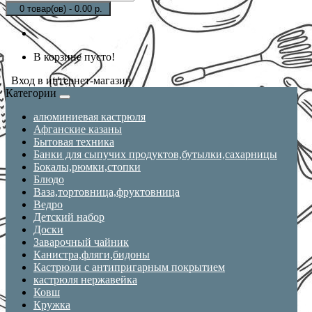
0 товар(ов) - 0.00 р.
В корзине пусто!
Вход в интернет-магазин
Категории
алюминиевая кастрюля
Афганские казаны
Бытовая техника
Банки для сыпучих продуктов,бутылки,сахарницы
Бокалы,рюмки,стопки
Блюдо
Ваза,тортовница,фруктовница
Ведро
Детский набор
Доски
Заварочный чайник
Канистра,фляги,бидоны
Кастрюли с антипригарным покрытием
кастрюля нержавейка
Ковш
Кружка