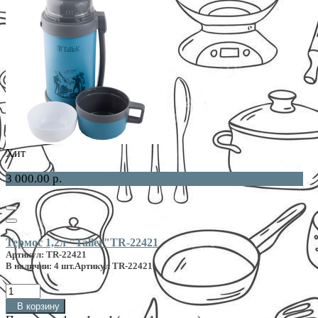
Хит
3 000.00 р.
Термос 1,2л "Taller"TR-22421
Артикул: TR-22421
В наличии: 4 шт.
Артикул TR-22421
В корзину