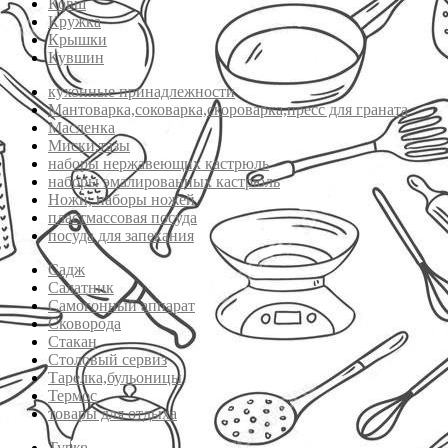
Ковш
Кружка
Крышки
Кувшин
кухонные принадлежности
Мантоварка,соковарка,скороварка,пресс для граната
Масленка
Миски,тазы
наборы нержавеющих кастрюль
наборы эмалированных кастрюль
Ножи, наборы ножей
пластмассовая посуда
посуда для запекания
Садж
Салатник
Самогонный аппарат
Сковорода
Стакан
Столовый сервиз
Тарелка,бульоницы
Термос
товары для отдыха
Турка