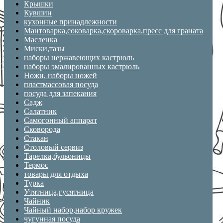
Крышки
Кувшин
кухонные принадлежности
Мантоварка,соковарка,скороварка,пресс для граната
Масленка
Миски,тазы
наборы нержавеющих кастрюль
наборы эмалированных кастрюль
Ножи, наборы ножей
пластмассовая посуда
посуда для запекания
Садж
Салатник
Самогонный аппарат
Сковорода
Стакан
Столовый сервиз
Тарелка,бульоницы
Термос
товары для отдыха
Турка
Утятница,гусятница
Чайник
Чайный набор,набор кружек
чугунная посуда