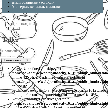
эмалированные кастрюли
Этажерки, вешалки, гладилки
Производитель
Taller
Taller
Сравнения
Показывать:
50
Notice: Undefined variable: gofilter in
/home/aqvahouse/web/posudacity161.ru/public_html/catalo
on line
42
Notice
: Undefined variable: nofilter in
/home/aqvahouse/web/posudacity161.ru/public_html/catalo
on line
42
onClick="page_category_select('https://posudacity161.ru/inde
route=product/manufacturer/info&manufacturer_id=69&limit=2
Notice: Undefined variable: gofilter in
/home/aqvahouse/web/posudacity161.ru/public_html/catalo
on line
42
Notice
: Undefined variable: nofilter in