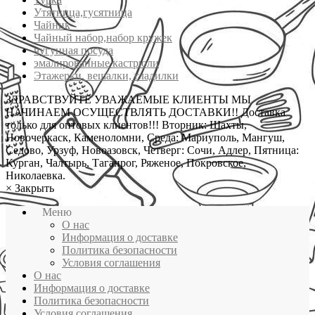
Утятница,гусятница
Чайник
Чайный набор,набор кружек
чугунная посуда
эмалированные кастрюли
Этажерки, вешалки, гладилки
ЗДРАВСТВУЙТЕ УВАЖАЕМЫЕ КЛИЕНТЫ МЫ
НАЧИНАЕМ ОСУЩЕСТВЛЯТЬ ДОСТАВКИ!! Доставка
только для оптовых клиентов!!! Вторник: Шахты,
Новочеркаск, Каменоломни, Среда: Мариуполь, Мангуш,
Седово, Урзуф, Новоазовск, Четверг: Сочи, Адлер, Пятница:
Курган, Чалтырь, Таганрог, Ряженое, Покровское,
Николаевка.
×
Закрыть
Меню
О нас
Информация о доставке
Политика безопасности
Условия соглашения
О нас
Информация о доставке
Политика безопасности
Условия соглашения