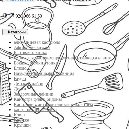
+7 928 966 61 60
Категории
алюминиевая кастрюля
Афганские казаны
Бытовая техника
Банки для сыпучих продуктов,бутылки,сахарницы
Бокалы,рюмки,стопки
Блюдо
Ваза,тортовница,фруктовница
Ведро
Детский набор
Доски
Заварочный чайник
Канистра,фляги,бидоны
Кастрюли с антипригарным покрытием
кастрюля нержавейка
Ковш
Кружка
Крышки