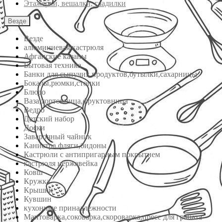
Этажерки, вешалки, гладилки
Везде
Везде
алюминиевая кастрюля
Афганские казаны
Бытовая техника
Банки для сыпучих продуктов,бутылки,сахарницы
Бокалы,рюмки,стопки
Блюдо
Ваза,тортовница,фруктовница
Ведро
Детский набор
Доски
Заварочный чайник
Канистра,фляги,бидоны
Кастрюли с антипригарным покрытием
кастрюля нержавейка
Ковш
Кружка
Крышки
Кувшин
кухонные принадлежности
Мантоварка,соковарка,скороварка,пресс для граната