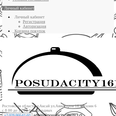
Личный кабинет
Личный кабинет
Регистрация
Авторизация
Корзина покупок
Ростовская область, г.Аксай ул.Авиаторов 16 магазин 6
с 8 00 до 16 00 без выходных
admin@posudacity161.ru
+7-928-966-61-60