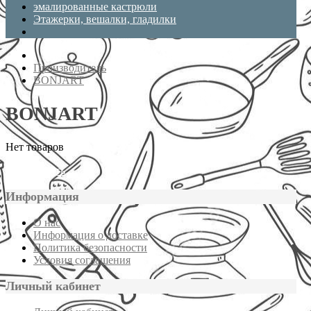
эмалированные кастрюли
Этажерки, вешалки, гладилки
Производитель
BONJART
BONJART
Нет товаров
Продолжить
Информация
О нас
Информация о доставке
Политика безопасности
Условия соглашения
Личный кабинет