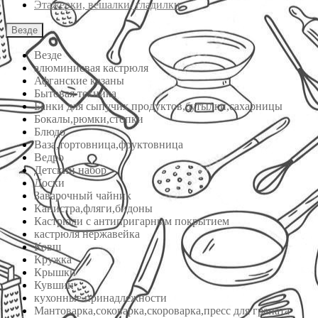
Этажерки, вешалки, гладилки
Везде
Везде
алюминиевая кастрюля
Афганские казаны
Бытовая техника
Банки для сыпучих продуктов,бутылки,сахарницы
Бокалы,рюмки,стопки
Блюдо
Ваза,тортовница,фруктовница
Ведро
Детский набор
Доски
Заварочный чайник
Канистра,фляги,бидоны
Кастрюли с антипригарным покрытием
кастрюля нержавейка
Ковш
Кружка
Крышки
Кувшин
кухонные принадлежности
Мантоварка,соковарка,скороварка,пресс для граната