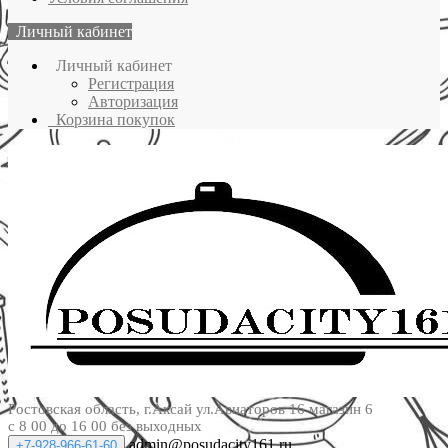
Личный кабинет
Личный кабинет
Регистрация
Авторизация
Корзина покупок
Ростовская область, г.Аксай ул.Авиаторов 16 магазин 6
с 8 00 до 16 00 без выходных
admin@posudacity161.ru
+7-928-966-61-60