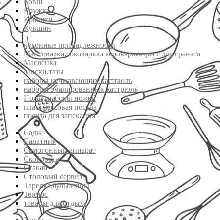
Ковш
Кружка
Крышки
Кувшин
кухонные принадлежности
Мантоварка,соковарка,скороварка,пресс для граната
Масленка
Миски,тазы
наборы нержавеющих кастрюль
наборы эмалированных кастрюль
Ножи, наборы ножей
пластмассовая посуда
посуда для запекания
Садж
Салатник
Самогонный аппарат
Сковорода
Стакан
Столовый сервиз
Тарелка,бульоницы
Термос
товары для отдыха
Турка