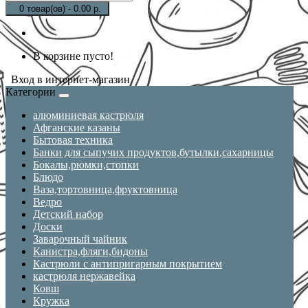
0 товар(ов) - 0.00 р.
В корзине пусто!
Вход в интернет-магазин
Категории
алюминиевая кастрюля
Афганские казаны
Бытовая техника
Банки для сыпучих продуктов,бутылки,сахарницы
Бокалы,рюмки,стопки
Блюдо
Ваза,тортовница,фруктовница
Ведро
Детский набор
Доски
Заварочный чайник
Канистра,фляги,бидоны
Кастрюли с антипригарным покрытием
кастрюля нержавейка
Ковш
Кружка