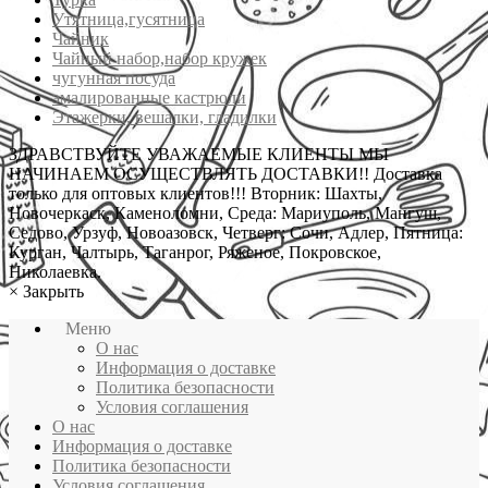
Утятница,гусятница
Чайник
Чайный набор,набор кружек
чугунная посуда
эмалированные кастрюли
Этажерки, вешалки, гладилки
ЗДРАВСТВУЙТЕ УВАЖАЕМЫЕ КЛИЕНТЫ МЫ
НАЧИНАЕМ ОСУЩЕСТВЛЯТЬ ДОСТАВКИ!! Доставка
только для оптовых клиентов!!! Вторник: Шахты,
Новочеркаск, Каменоломни, Среда: Мариуполь, Мангуш,
Седово, Урзуф, Новоазовск, Четверг: Сочи, Адлер, Пятница:
Курган, Чалтырь, Таганрог, Ряженое, Покровское,
Николаевка.
×
Закрыть
Меню
О нас
Информация о доставке
Политика безопасности
Условия соглашения
О нас
Информация о доставке
Политика безопасности
Условия соглашения