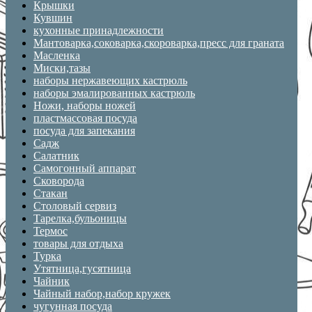
Крышки
Кувшин
кухонные принадлежности
Мантоварка,соковарка,скороварка,пресс для граната
Масленка
Миски,тазы
наборы нержавеющих кастрюль
наборы эмалированных кастрюль
Ножи, наборы ножей
пластмассовая посуда
посуда для запекания
Садж
Салатник
Самогонный аппарат
Сковорода
Стакан
Столовый сервиз
Тарелка,бульоницы
Термос
товары для отдыха
Турка
Утятница,гусятница
Чайник
Чайный набор,набор кружек
чугунная посуда