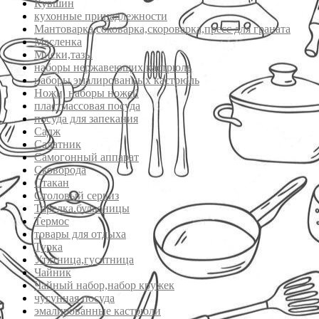
Кувшин
кухонные принадлежности
Мантоварка,соковарка,скороварка,пресс для граната
Масленка
Миски,тазы
наборы нержавеющих кастрюль
наборы эмалированных кастрюль
Ножи, наборы ножей
пластмассовая посуда
посуда для запекания
Садж
Салатник
Самогонный аппарат
Сковорода
Стакан
Столовый сервиз
Тарелка,бульоницы
Термос
товары для отдыха
Турка
Утятница,гусятница
Чайник
Чайный набор,набор кружек
чугунная посуда
эмалированные кастрюли