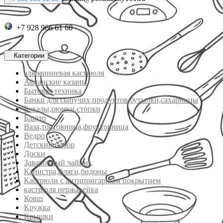
+7 928 966 61 60
Категории
алюминиевая кастрюля
Афганские казаны
Бытовая техника
Банки для сыпучих продуктов,бутылки,сахарницы
Бокалы,рюмки,стопки
Блюдо
Ваза,тортовница,фруктовница
Ведро
Детский набор
Доски
Заварочный чайник
Канистра,фляги,бидоны
Кастрюли с антипригарным покрытием
кастрюля нержавейка
Ковш
Кружка
Крышки