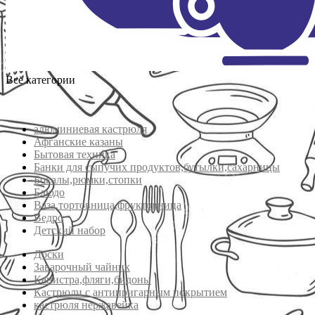
Все категории
алюминиевая кастрюля
Афганские казаны
Бытовая техника
Банки для сыпучих продуктов,бутылки,сахарницы
Бокалы,рюмки,стопки
Блюдо
Ваза,тортовница,фруктовница
Ведро
Детский набор
Доски
Заварочный чайник
Канистра,фляги,бидоны
Кастрюли с антипригарным покрытием
кастрюля нержавейка