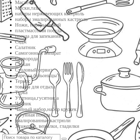
Масленка
Миски,тазы
наборы нержавеющих кастрюль
наборы эмалированных кастрюль
Ножи, наборы ножей
пластмассовая посуда
посуда для запекания
Садж
Салатник
Самогонный аппарат
Сковорода
Стакан
Столовый сервиз
Тарелка,бульоницы
Термос
товары для отдыха
Турка
Утятница,гусятница
Чайник
Чайный набор,набор кружек
чугунная посуда
эмалированные кастрюли
Этажерки, вешалки, гладилки