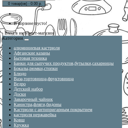
0 товар(ов) - 0.00 р.
В корзине пусто!
Вход в интернет-магазин
Категории
алюминиевая кастрюля
Афганские казаны
Бытовая техника
Банки для сыпучих продуктов,бутылки,сахарницы
Бокалы,рюмки,стопки
Блюдо
Ваза,тортовница,фруктовница
Ведро
Детский набор
Доски
Заварочный чайник
Канистра,фляги,бидоны
Кастрюли с антипригарным покрытием
кастрюля нержавейка
Ковш
Кружка