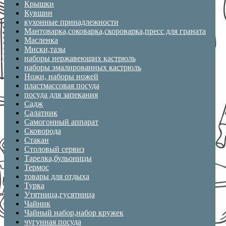
Крышки
Кувшин
кухонные принадлежности
Мантоварка,соковарка,скороварка,пресс для граната
Масленка
Миски,тазы
наборы нержавеющих кастрюль
наборы эмалированных кастрюль
Ножи, наборы ножей
пластмассовая посуда
посуда для запекания
Садж
Салатник
Самогонный аппарат
Сковорода
Стакан
Столовый сервиз
Тарелка,бульоницы
Термос
товары для отдыха
Турка
Утятница,гусятница
Чайник
Чайный набор,набор кружек
чугунная посуда