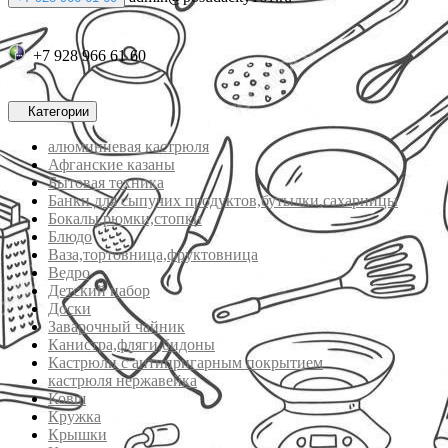
+7 928 966 61 60
Категории
алюминиевая кастрюля
Афганские казаны
Бытовая техника
Банки для сыпучих продуктов,бутылки,сахарницы
Бокалы,рюмки,стопки
Блюдо
Ваза,тортовница,фруктовница
Ведро
Детский набор
Доски
Заварочный чайник
Канистра,фляги,бидоны
Кастрюли с антипригарным покрытием
кастрюля нержавейка
Ковш
Кружка
Крышки