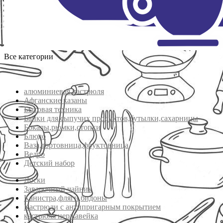
Все категории
алюминиевая кастрюля
Афганские казаны
Бытовая техника
Банки для сыпучих продуктов,бутылки,сахарницы
Бокалы,рюмки,стопки
Блюдо
Ваза,тортовница,фруктовница
Ведро
Детский набор
Доски
Заварочный чайник
Канистра,фляги,бидоны
Кастрюли с антипригарным покрытием
кастрюля нержавейка