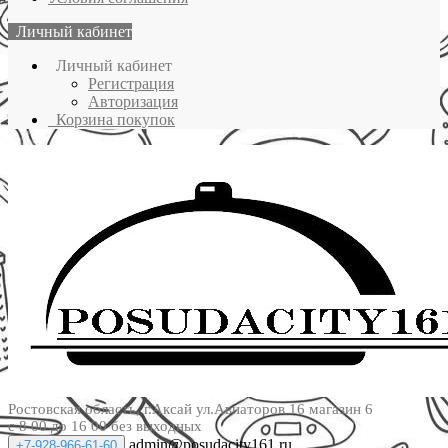
Личный кабинет
Личный кабинет
Регистрация
Авторизация
Корзина покупок
Ростовская область, г.Аксай ул.Авиаторов 16 магазин 6
с 8 00 до 16 00 без выходных
admin@posudacity161.ru
+7-928-966-61-60