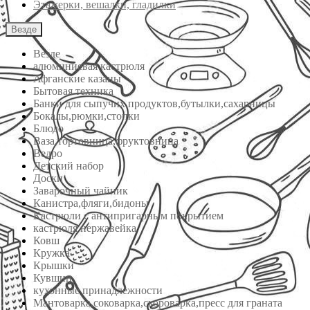
Этажерки, вешалки, гладилки
Везде
Везде
алюминиевая кастрюля
Афганские казаны
Бытовая техника
Банки для сыпучих продуктов,бутылки,сахарницы
Бокалы,рюмки,стопки
Блюдо
Ваза,тортовница,фруктовница
Ведро
Детский набор
Доски
Заварочный чайник
Канистра,фляги,бидоны
Кастрюли с антипригарным покрытием
кастрюля нержавейка
Ковш
Кружка
Крышки
Кувшин
кухонные принадлежности
Мантоварка,соковарка,скороварка,пресс для граната