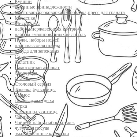
Кувшин
кухонные принадлежности
Мантоварка,соковарка,скороварка,пресс для граната
Масленка
Миски,тазы
наборы нержавеющих кастрюль
наборы эмалированных кастрюль
Ножи, наборы ножей
пластмассовая посуда
посуда для запекания
Садж
Салатник
Самогонный аппарат
Сковорода
Стакан
Столовый сервиз
Тарелка,бульоницы
Термос
товары для отдыха
Турка
Утятница,гусятница
Чайник
Чайный набор,набор кружек
чугунная посуда
эмалированные кастрюли