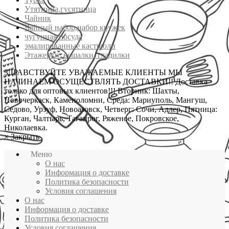
Утятница,гусятница
Чайник
Чайный набор,набор кружек
чугунная посуда
эмалированные кастрюли
Этажерки, вешалки, гладилки
ЗДРАВСТВУЙТЕ УВАЖАЕМЫЕ КЛИЕНТЫ МЫ
НАЧИНАЕМ ОСУЩЕСТВЛЯТЬ ДОСТАВКИ!! Доставка
только для оптовых клиентов!!! Вторник: Шахты,
Новочеркаск, Каменоломни, Среда: Мариуполь, Мангуш,
Седово, Урзуф, Новоазовск, Четверг: Сочи, Адлер, Пятница:
Курган, Чалтырь, Таганрог, Ряженое, Покровское,
Николаевка.
×
Закрыть
Меню
О нас
Информация о доставке
Политика безопасности
Условия соглашения
О нас
Информация о доставке
Политика безопасности
Условия соглашения