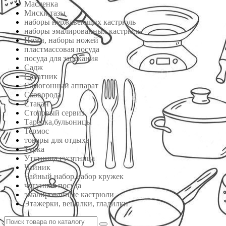
Масленка
Миски,тазы
наборы нержавеющих кастрюль
наборы эмалированных кастрюль
Ножи, наборы ножей
пластмассовая посуда
посуда для запекания
Садж
Салатник
Самогонный аппарат
Сковорода
Стакан
Столовый сервиз
Тарелка,бульоницы
Термос
товары для отдыха
Турка
Утятница,гусятница
Чайник
Чайный набор,набор кружек
чугунная посуда
эмалированные кастрюли
Этажерки, вешалки, гладилки