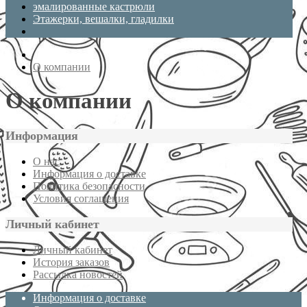
эмалированные кастрюли
Этажерки, вешалки, гладилки
О компании
О компании
Информация
О нас
Информация о доставке
Политика безопасности
Условия соглашения
Личный кабинет
Личный кабинет
История заказов
Рассылка новостей
Информация о доставке