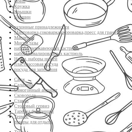
Ковш
Кружка
Крышки
Кувшин
кухонные принадлежности
Мантоварка,соковарка,скороварка,пресс для граната
Масленка
Миски,тазы
наборы нержавеющих кастрюль
наборы эмалированных кастрюль
Ножи, наборы ножей
пластмассовая посуда
посуда для запекания
Садж
Салатник
Самогонный аппарат
Сковорода
Стакан
Столовый сервиз
Тарелка,бульоницы
Термос
товары для отдыха
Турка