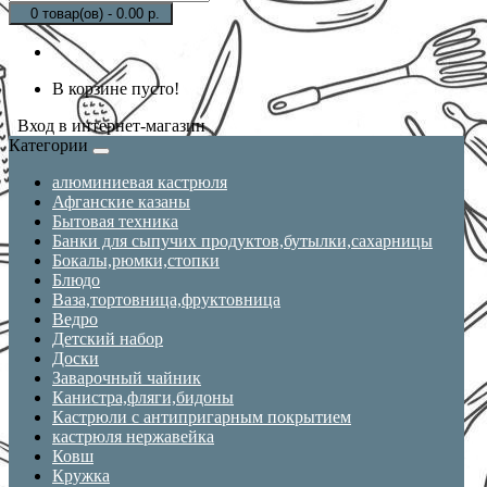
0 товар(ов) - 0.00 р.
В корзине пусто!
Вход в интернет-магазин
Категории
алюминиевая кастрюля
Афганские казаны
Бытовая техника
Банки для сыпучих продуктов,бутылки,сахарницы
Бокалы,рюмки,стопки
Блюдо
Ваза,тортовница,фруктовница
Ведро
Детский набор
Доски
Заварочный чайник
Канистра,фляги,бидоны
Кастрюли с антипригарным покрытием
кастрюля нержавейка
Ковш
Кружка