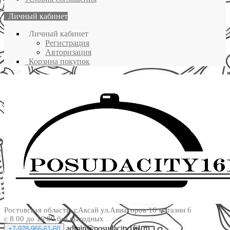
Личный кабинет
Личный кабинет
Регистрация
Авторизация
Корзина покупок
Ростовская область, г.Аксай ул.Авиаторов 16 магазин 6
с 8 00 до 16 00 без выходных
admin@posudacity161.ru
+7-928-966-61-60