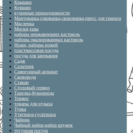
Крышки
Кувшин
кухонные принадлежности
Мантоварка,соковарка,скороварка,пресс для граната
Масленка
Миски,тазы
наборы нержавеющих кастрюль
наборы эмалированных кастрюль
Ножи, наборы ножей
пластмассовая посуда
посуда для запекания
Садж
Салатник
Самогонный аппарат
Сковорода
Стакан
Столовый сервиз
Тарелка,бульоницы
Термос
товары для отдыха
Турка
Утятница,гусятница
Чайник
Чайный набор,набор кружек
чугунная посуда