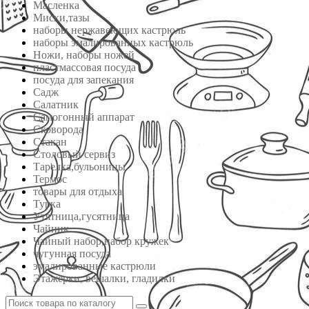
Масленка
Миски,тазы
наборы нержавеющих кастрюль
наборы эмалированных кастрюль
Ножи, наборы ножей
пластмассовая посуда
посуда для запекания
Садж
Салатник
Самогонный аппарат
Сковорода
Стакан
Столовый сервиз
Тарелка,бульоницы
Термос
товары для отдыха
Турка
Утятница,гусятница
Чайник
Чайный набор,набор кружек
чугунная посуда
эмалированные кастрюли
Этажерки, вешалки, гладилки