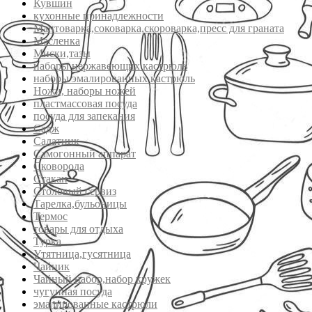
Кувшин
кухонные принадлежности
Мантоварка,соковарка,скороварка,пресс для граната
Масленка
Миски,тазы
наборы нержавеющих кастрюль
наборы эмалированных кастрюль
Ножи, наборы ножей
пластмассовая посуда
посуда для запекания
Садж
Салатник
Самогонный аппарат
Сковорода
Стакан
Столовый сервиз
Тарелка,бульоницы
Термос
товары для отдыха
Турка
Утятница,гусятница
Чайник
Чайный набор,набор кружек
чугунная посуда
эмалированные кастрюли