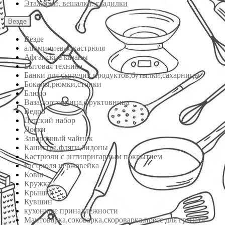
Этажерки, вешалки, гладилки
Везде
Везде
алюминиевая кастрюля
Афганские казаны
Бытовая техника
Банки для сыпучих продуктов,бутылки,сахарницы
Бокалы,рюмки,стопки
Блюдо
Ваза,тортовница,фруктовница
Ведро
Детский набор
Доски
Заварочный чайник
Канистра,фляги,бидоны
Кастрюли с антипригарным покрытием
кастрюля нержавейка
Ковш
Кружка
Крышки
Кувшин
кухонные принадлежности
Мантоварка,соковарка,скороварка,пресс для граната