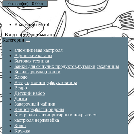
0 товар(ов) - 0.00 р.
В корзине пусто!
Вход в интернет-магазин
Категории
алюминиевая кастрюля
Афганские казаны
Бытовая техника
Банки для сыпучих продуктов,бутылки,сахарницы
Бокалы,рюмки,стопки
Блюдо
Ваза,тортовница,фруктовница
Ведро
Детский набор
Доски
Заварочный чайник
Канистра,фляги,бидоны
Кастрюли с антипригарным покрытием
кастрюля нержавейка
Ковш
Кружка