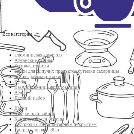
Все категории
алюминиевая кастрюля
Афганские казаны
Бытовая техника
Банки для сыпучих продуктов,бутылки,сахарницы
Бокалы,рюмки,стопки
Блюдо
Ваза,тортовница,фруктовница
Ведро
Детский набор
Доски
Заварочный чайник
Канистра,фляги,бидоны
Кастрюли с антипригарным покрытием
кастрюля нержавейка