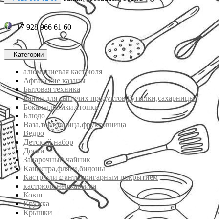
+7 928 966 61 60
Категории
алюминиевая кастрюля
Афганские казаны
Бытовая техника
Банки для сыпучих продуктов,бутылки,сахарницы
Бокалы,рюмки,стопки
Блюдо
Ваза,тортовница,фруктовница
Ведро
Детский набор
Доски
Заварочный чайник
Канистра,фляги,бидоны
Кастрюли с антипригарным покрытием
кастрюля нержавейка
Ковш
Кружка
Крышки