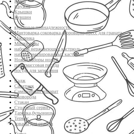
Ковш
Кружка
Крышки
Кувшин
кухонные принадлежности
Мантоварка,соковарка,скороварка,пресс для граната
Масленка
Миски,тазы
наборы нержавеющих кастрюль
наборы эмалированных кастрюль
Ножи, наборы ножей
пластмассовая посуда
посуда для запекания
Садж
Салатник
Самогонный аппарат
Сковорода
Стакан
Столовый сервиз
Тарелка,бульоницы
Термос
товары для отдыха
Турка