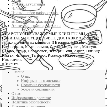
Утятница,гусятница
Чайник
Чайный набор,набор кружек
чугунная посуда
эмалированные кастрюли
Этажерки, вешалки, гладилки
ЗДРАВСТВУЙТЕ УВАЖАЕМЫЕ КЛИЕНТЫ МЫ
НАЧИНАЕМ ОСУЩЕСТВЛЯТЬ ДОСТАВКИ!! Доставка
только для оптовых клиентов!!! Вторник: Шахты,
Новочеркаск, Каменоломни, Среда: Мариуполь, Мангуш,
Седово, Урзуф, Новоазовск, Четверг: Сочи, Адлер, Пятница:
Курган, Чалтырь, Таганрог, Ряженое, Покровское,
Николаевка.
×
Закрыть
Меню
О нас
Информация о доставке
Политика безопасности
Условия соглашения
О нас
Информация о доставке
Политика безопасности
Условия соглашения