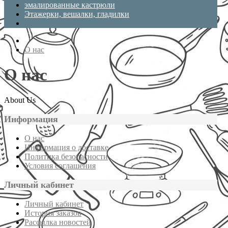
эмалированные кастрюли
Этажерки, вешалки, гладилки
О нас
О нас
About Us
Информация
О нас
Информация о доставке
Политика безопасности
Условия соглашения
Личный кабинет
Личный кабинет
История заказов
Рассылка новостей